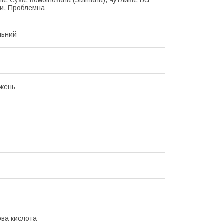
а, Суха, Комбінована (Змішана), Чутлива, Всі
ри, Проблемна
льний
жень
ова кислота