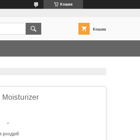
Кошик
Кошик
 Moisturizer
в роздріб