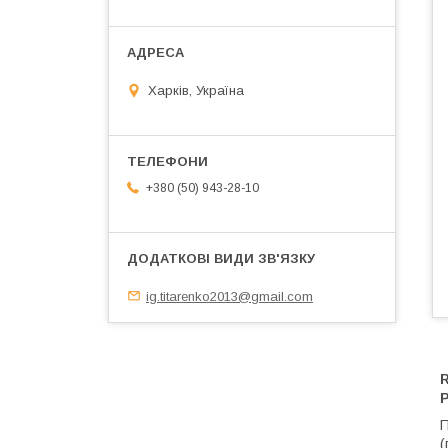
Харків, Україна
+380 (50) 943-28-10
ig.titarenko2013@gmail.com
R
П
(