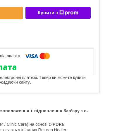
Купити з
 електронні платежі. Тепер ви можете купити
окидаючи сайту.
ке зволоження + відновлення бар'єру з c-
 / Clinic Care) на основі
c-PDRN
овують у ін'єкціях Rejuran Healer.