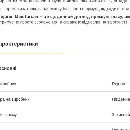
ироватки. Можна використовувати як завершальний етап догляду.
ез ароматизаторів, парабенів (у більшості формул), підходить для 
ejuran Moisturizer – це щоденний догляд преміум-класу, як
тримує не просто зволоження, а справжнє відновлення та захист!
арактеристики
Основні
иробник
Rejuran
раїна виробник
Південна
ип крему
Захисний