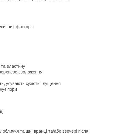
ресивних факторів
 та еластину
оверхневе зволоження
ь, усувають сухість і лущення
ужує пори
ї)
 обличчя та шиї вранці та/або ввечері після