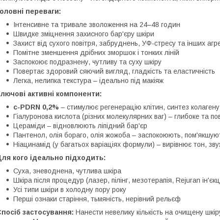
оловні переваги:
Інтенсивне та тривале зволоження на 24–48 годин
Швидке зміцнення захисного бар'єру шкіри
Захист від сухого повітря, забруднень, УФ-стресу та інших аг
Помітне зменшення дрібних зморшок і тонких ліній
Заспокоює подразнену, чутливу та суху шкіру
Повертає здоровий сяючий вигляд, гладкість та еластичність
Легка, нелипка текстура – ідеально під макіяж
лючові активні компоненти:
c-PDRN 0,2%
– стимулює регенерацію клітин, синтез колагену
Гіалуронова кислота (різних молекулярних ваг) – глибоке та п
Цераміди – відновлюють ліпідний бар'єр
Пантенол, олія бораго, олія жожоба – заспокоюють, пом'якшуют
Ніацинамід (у багатьох варіаціях формули) – вирівнює тон, зв
ля кого ідеально підходить:
Суха, зневоднена, чутлива шкіра
Шкіра після процедур (лазер, пілінг, мезотерапія, Rejuran ін'єкці
Усі типи шкіри в холодну пору року
Перші ознаки старіння, тьмяність, нерівний рельєф
посіб застосування:
Нанести невелику кількість на очищену шкіру