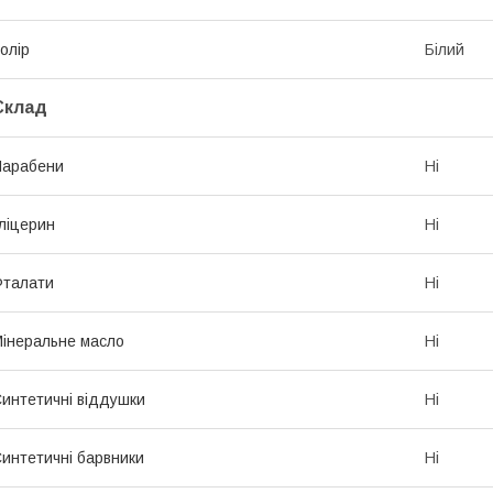
олір
Білий
Склад
Парабени
Ні
ліцерин
Ні
Фталати
Ні
інеральне масло
Ні
интетичні віддушки
Ні
интетичні барвники
Ні