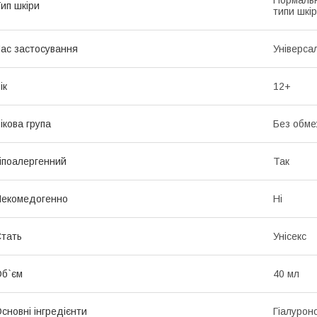
Нормальн
ип шкіри
типи шкі
ас застосування
Універса
ік
12+
ікова група
Без обме
іпоалергенний
Так
екомедогенно
Ні
тать
Унісекс
б`єм
40 мл
сновні інгредієнти
Гіалурон