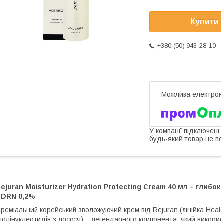
Купити
+380 (50) 943-28-10
У компанії підключені
будь-який товар не п
ejuran Moisturizer Hydration Protecting Cream 40 мл – глибо
PDRN 0,2%
реміальний корейський зволожуючий крем від Rejuran (лінійка Healer
полінуклеотидів з лосося) – легендарного компонента, який використ