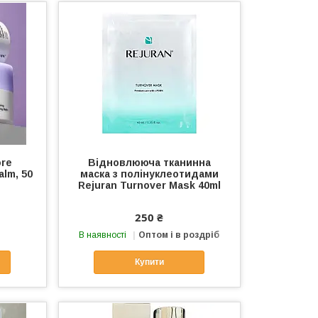
ore
Відновлююча тканинна
alm, 50
маска з полінуклеотидами
Rejuran Turnover Mask 40ml
250 ₴
В наявності
Оптом і в роздріб
Купити