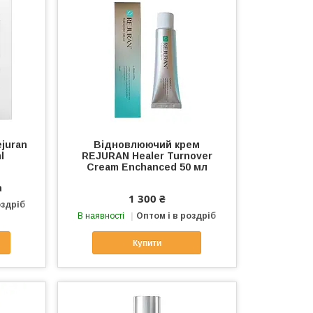
juran
Відновлюючий крем
l
REJURAN Healer Turnover
Cream Enchanced 50 мл
а
1 300 ₴
оздріб
В наявності
Оптом і в роздріб
Купити