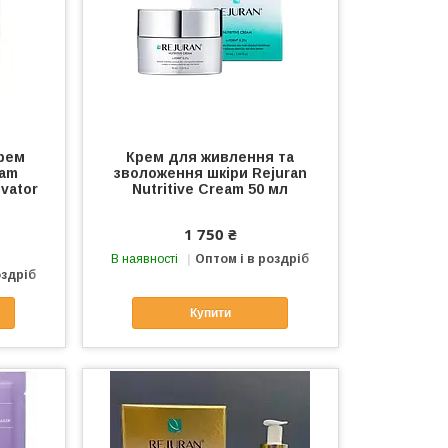
рем
Крем для живлення та
eam
зволоження шкіри Rejuran
ivator
Nutritive Cream 50 мл
1 750 ₴
В наявності
Оптом і в роздріб
оздріб
Купити