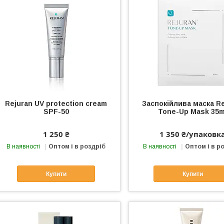
Rejuran UV protection cream
Заспокійлива маска Re
SPF-50
Tone-Up Mask 35m
1 250 ₴
1 350 ₴/упаковк
В наявності
Оптом і в роздріб
В наявності
Оптом і в р
Купити
Купити