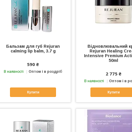
Бальзам для губ Rejuran
Відновлювальний к
calming lip balm, 3.7 g
Rejuran Healing Cr
Intensive Premium Act
50ml
590 ₴
В наявності
Оптом і в роздріб
2 775 ₴
В наявності
Оптом і в р
Купити
Купити