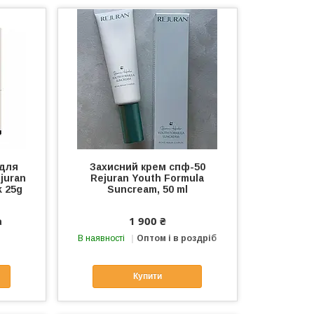
 для
Захисний крем спф-50
juran
Rejuran Youth Formula
k 25g
Suncream, 50 ml
а
1 900 ₴
В наявності
Оптом і в роздріб
Купити