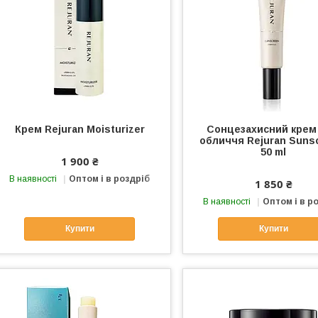
Крем Rejuran Moisturizer
Сонцезахисний крем
обличчя Rejuran Suns
50 ml
1 900 ₴
В наявності
Оптом і в роздріб
1 850 ₴
В наявності
Оптом і в р
Купити
Купити