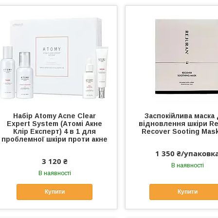
Набір Atomy Acne Clear
Заспокійлива маска
Expert System (Атомі Акне
відновлення шкіри Re
Клір Експерт) 4 в 1 для
Recover Sooting Mas
проблемної шкіри проти акне
1 350 ₴/упаковк
3 120 ₴
В наявності
В наявності
Купити
Купити