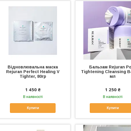
Відновлювальна маска
Бальзам Rejuran P
Rejuran Perfect Healing V
Tightening Cleansing B
Tighter, 80гр
мл
1 450 ₴
1 250 ₴
В наявності
В наявності
Купити
Купити