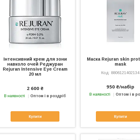
Інтенсивний крем для зони
Маска Rejuran skin pro
навколо очей Реджуран
mask
Rejuran Intensive Eye Cream
8806121402134
20 мл
950 ₴/набір
2 600 ₴
В наявності
Оптом і в р
В наявності
Оптом і в роздріб
Купити
Купити