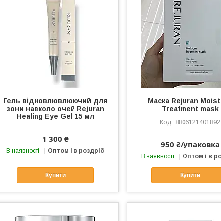
Гель відновлювлюючий для
Маска Rejuran Moist
зони навколо очей Rejuran
Treatment mask
Healing Eye Gel 15 мл
8806121401892
1 300 ₴
950 ₴/упаковка
В наявності
Оптом і в роздріб
В наявності
Оптом і в р
Купити
Купити